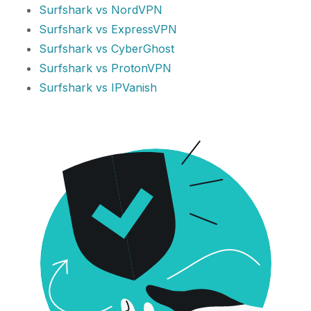
Surfshark vs NordVPN
Surfshark vs ExpressVPN
Surfshark vs CyberGhost
Surfshark vs ProtonVPN
Surfshark vs IPVanish