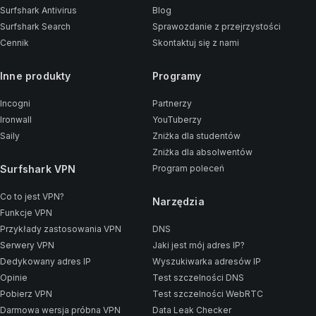
Surfshark Antivirus
Blog
Surfshark Search
Sprawozdanie z przejrzystości
Cennik
Skontaktuj się z nami
Inne produkty
Programy
Incogni
Partnerzy
Ironwall
YouTuberzy
Saily
Zniżka dla studentów
Zniżka dla absolwentów
Surfshark VPN
Program poleceń
Co to jest VPN?
Narzędzia
Funkcje VPN
Przykłady zastosowania VPN
DNS
Serwery VPN
Jaki jest mój adres IP?
Dedykowany adres IP
Wyszukiwarka adresów IP
Opinie
Test szczelności DNS
Pobierz VPN
Test szczelności WebRTC
Darmowa wersja próbna VPN
Data Leak Checker