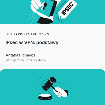
BLOG
WSZYSTKO O VPN
IPsec w VPN: podstawy
Antanas Rimeikis
20 maja 2025
· 7 min czytania