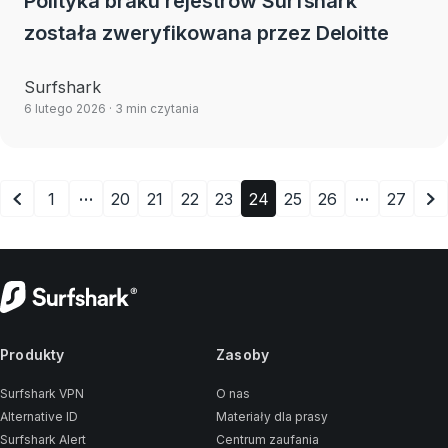
Polityka braku rejestrów Surfshark
została zweryfikowana przez Deloitte
Surfshark
6 lutego 2026
· 3 min czytania
…
…
1
20
21
22
23
24
25
26
27
Produkty
Zasoby
Surfshark VPN
O nas
Alternative ID
Materiały dla prasy
Surfshark Alert
Centrum zaufania