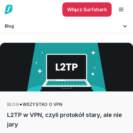
Włącz Surfshark
Blog
Bezpieczny telefon
Wskazówki i porady
Ochrona tożsamości
Technologia
BLOG
WSZYSTKO O VPN
L2TP w VPN, czyli protokół stary, ale nie
jary