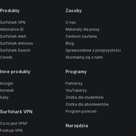
Produkty
Zasoby
Surfshark VPN
O nas
Alternative ID
Materiały dla prasy
Surfshark Alert
Centrum zaufania
Surfshark Antivirus
Blog
Surfshark Search
Sprawozdanie z przejrzystości
Cennik
Skontaktuj się z nami
Inne produkty
Programy
Incogni
Partnerzy
Ironwall
YouTuberzy
Saily
Zniżka dla studentów
Zniżka dla absolwentów
Surfshark VPN
Program poleceń
Co to jest VPN?
Narzędzia
Funkcje VPN