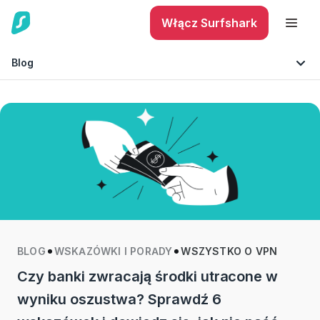
Włącz Surfshark
Blog
Bezpieczny telefon
Wskazówki i porady
Ochrona tożsamości
Technologia
BLOG
WSKAZÓWKI I PORADY
WSZYSTKO O VPN
Czy banki zwracają środki utracone w
wyniku oszustwa? Sprawdź 6