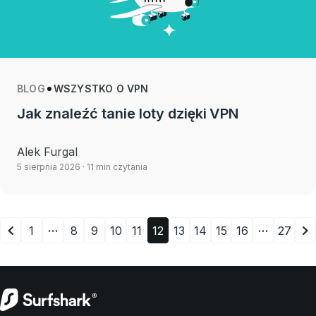
BLOG
WSZYSTKO O VPN
Jak znaleźć tanie loty dzięki VPN
Alek Furgal
5 sierpnia 2026
· 11 min czytania
…
…
1
8
9
10
11
12
13
14
15
16
27