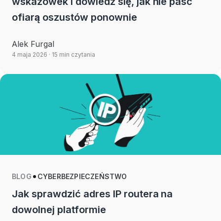
wskazówek i dowiedz się, jak nie paść
ofiarą oszustów ponownie
Alek Furgal
4 maja 2026
· 15 min czytania
BLOG
CYBERBEZPIECZEŃSTWO
Jak sprawdzić adres IP routera na
dowolnej platformie