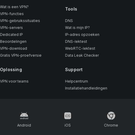
Wat is een VPN?
Tools
VPN-functies
VPN-gebruikssituaties
DNS
VPN-servers
Wat is mijn IP?
Dedicated IP
IP-adres opzoeken
Beoordelingen
DNS-lektest
VPN-download
WebRTC-lektest
Gratis VPN-proefversie
Data Leak Checker
Oplossing
Support
VPN voor teams
Helpcentrum
Installatiehandleidingen
Android
iOS
Chrome