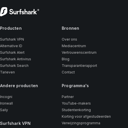
Producten
Bronnen
Surfshark VPN
Over ons
Alternative ID
Mediacentrum
Surfshark Alert
Vertrouwenscentrum
Surfshark Antivirus
Blog
Surfshark Search
Transparantierapport
Tarieven
Contact
Andere producten
Programma's
Incogni
Partner
Ironwall
YouTube-makers
Saily
Studentenkorting
Korting voor afgestudeerden
Surfshark VPN
Verwijzingsprogramma