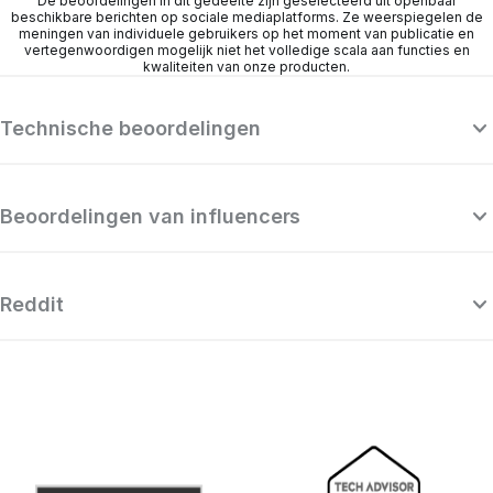
De beoordelingen in dit gedeelte zijn geselecteerd uit openbaar
beschikbare berichten op sociale mediaplatforms. Ze weerspiegelen de
meningen van individuele gebruikers op het moment van publicatie en
vertegenwoordigen mogelijk niet het volledige scala aan functies en
kwaliteiten van onze producten.
Technische beoordelingen
Beoordelingen van influencers
Reddit
“Surfshark is een zeer gepolijst en
krachtig VPN dat kan concurreren met
se
de allerbeste premium providers, en dat
alles met een zeer verleidelijk prijspunt.”