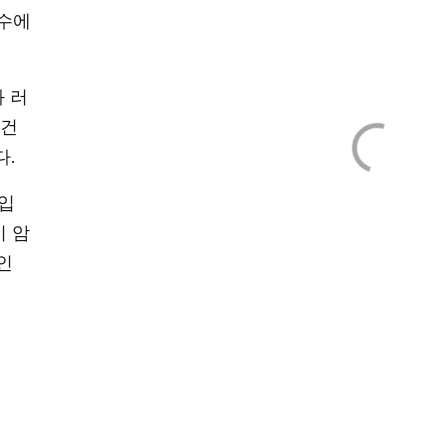
건수에
과 러
 건
다.
법입
이 암
인