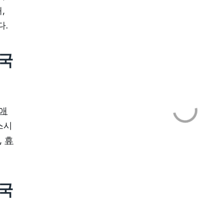
,
다.
미국
애
스시
,
휴
미국