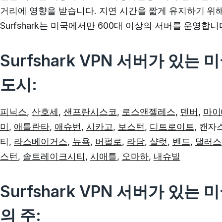
거리에 영향을 받습니다.
지연 시간을 짧게 유지하기 위해
Surfshark는
미국에서만 600대 이상의 서버를 운영합니
Surfshark VPN 서버가 있는 
도시:
피닉스
,
산호세
,
샌프란시스코
,
로스앤젤레스
,
덴버
,
마이
미
,
애틀란타
,
애슈번
,
시카고
,
보스턴
,
디트로이트
, 캔자
티,
라스베이거스
,
뉴욕
,
버펄로
,
라담
,
샬럿
,
벤드
,
댈러스
스턴
,
솔트레이크시티
,
시애틀
,
오마하
,
내슈빌
Surfshark VPN 서버가 있는 
의 주: