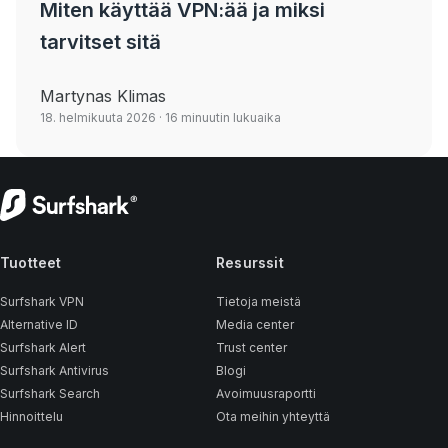
Miten käyttää VPN:ää ja miksi
tarvitset sitä
Martynas Klimas
18. helmikuuta 2026
· 16 minuutin lukuaika
Tuotteet
Resurssit
Surfshark VPN
Tietoja meistä
Alternative ID
Media center
Surfshark Alert
Trust center
Surfshark Antivirus
Blogi
Surfshark Search
Avoimuusraportti
Hinnoittelu
Ota meihin yhteyttä