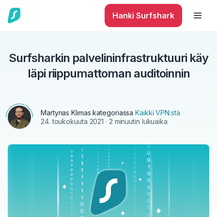
Hanki Surfshark
Surfsharkin palvelininfrastruktuuri käy
läpi riippumattoman auditoinnin
Martynas Klimas
kategoriassa
Kaikki VPN:stä
24. toukokuuta 2021
· 2 minuutin lukuaika