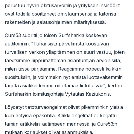
perustuu hyviin oletusarvoihin ja yrityksen insinöörit
ovat todella osoittaneet omistaumisensa ja taitonsa
rakenteiden ja salausohjelmien määrityksessä.
Cure53 suoritti jo toisen Surfsharkia koskevan
auditoinnin. ”Tuhansista palvelimista koostuvan
turvallisen verkon ylläpitäminen on suuri vastuu, joten
tarvitsimme riippumattoman asiantuntijan arvion siitä,
miten tässä pärjäämme. Reagoimme nopeasti kaikkiin
suosituksiin, ja voimmekin nyt entistä luottavaisemmin
tarjota asiakkaidemme odottamaa tietoturvaa”, kertoo
Surfsharkin toimitusjohtaja Vytautas Kaziukonis.
Löydetyt tietoturvaongelmat olivat pikemminkin yleisiä
kuin erityisiä epäkohtia. Kaikki ongelmat oli korjattu
tämän artikkelin laatimiseen mennessä, ja Cure53:n
mukaan korjaukset olivat asianmukaisia.