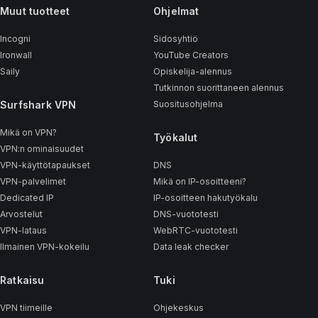
Muut tuotteet
Ohjelmat
Incogni
Sidosyhtiö
Ironwall
YouTube Creators
Saily
Opiskelija-alennus
Tutkinnon suorittaneen alennus
Surfshark VPN
Suositusohjelma
Mikä on VPN?
Työkalut
VPN:n ominaisuudet
VPN-käyttötapaukset
DNS
VPN-palvelimet
Mikä on IP-osoitteeni?
Dedicated IP
IP-osoitteen hakutyökalu
Arvostelut
DNS-vuototesti
VPN-lataus
WebRTC-vuototesti
Ilmainen VPN-kokeilu
Data leak checker
Ratkaisu
Tuki
VPN tiimeille
Ohjekeskus