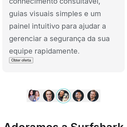
conhecimento consultável,
guias visuais simples e um
painel intuitivo para ajudar a
gerenciar a segurança da sua
equipe rapidamente.
Obter oferta
Adoramos
a
Surfshark
porque
é
um
app