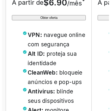
$6.90
*
A partir de
A pa
/mês
Obter oferta
VPN
:
navegue online
com segurança
Alt ID
:
proteja sua
identidade
CleanWeb
:
bloqueie
anúncios e pop-ups
Antivirus
:
blinde
seus dispositivos
Alert
:
monitore