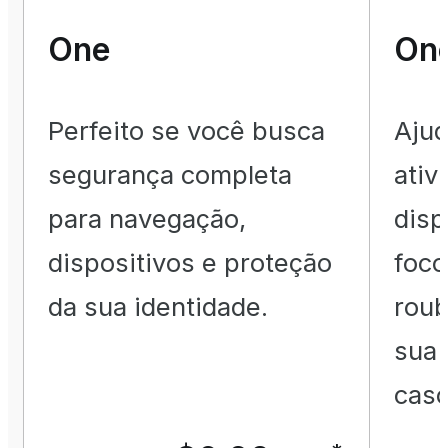
One
On
Perfeito se você busca
Ajud
segurança completa
ativ
para navegação,
disp
dispositivos e proteção
foco
da sua identidade.
roub
sua
caso