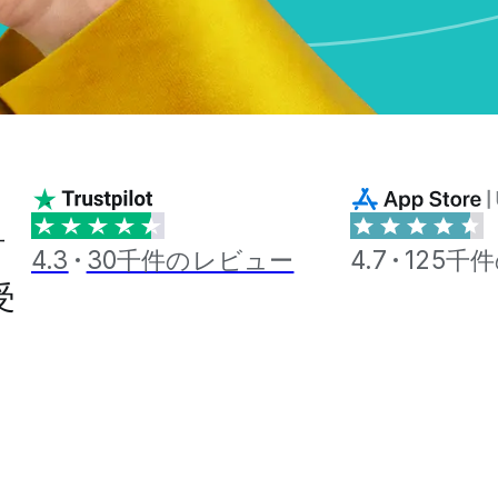
計
4.3
30千件のレビュー
4.7
125千
受
ま