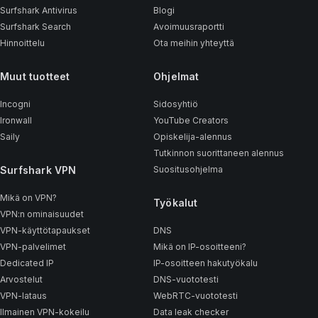
Surfshark Antivirus
Blogi
Surfshark Search
Avoimuusraportti
Hinnoittelu
Ota meihin yhteyttä
Muut tuotteet
Ohjelmat
Incogni
Sidosyhtiö
Ironwall
YouTube Creators
Saily
Opiskelija-alennus
Tutkinnon suorittaneen alennus
Surfshark VPN
Suositusohjelma
Mikä on VPN?
Työkalut
VPN:n ominaisuudet
VPN-käyttötapaukset
DNS
VPN-palvelimet
Mikä on IP-osoitteeni?
Dedicated IP
IP-osoitteen hakutyökalu
Arvostelut
DNS-vuototesti
VPN-lataus
WebRTC-vuototesti
Ilmainen VPN-kokeilu
Data leak checker