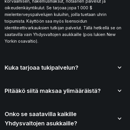
korvaamisen, hakemusmaksut, notaarien palvelut ja
oikeudenkäyntikulut. Se tarjoaa jopa 1 000 $
mielenterveyspalvelujen kuluihin, joilla tuetaan uhrin
toipumista. Käyttöön saa myös lisensoidun
identiteettivarkauksien tutkijan palvelut. Tällä hetkellä se on
saatavilla vain Yhdysvaltojen asukkaille (pois lukien New
Yorkin osavaltio).
Kuka tarjoaa tukipalvelun?
Pitääkö siitä maksaa ylimääräistä?
Onko se saatavilla kaikille
Yhdysvaltojen asukkaille?