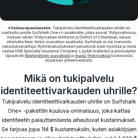
*Vastuuvapauslauseke
: Tukipalvelu identiteettivarkauden uhrille on
saatavilla uusille Surfshark One+:n asiakkaille, jotka asuvat Yhdysvalloissa,
mukaan lukien Yhdysvaltain territoriot ja District of Columbian, lukuun
ottamatta New Yorkin osavaltion asukkaita. Surfshark ei ole lisensoitu
vakuutuksenantaja. Ryhmävakuutukseen perustuvat edut myöntää ja niistä
vastaa HSB Specialty Insurance Company. Löydät lisätiedot ja poissuljetut
tapaukset
Washingtonin osavaltiota
ja
muuta Yhdysvaltoja
koskevasta
etuuksien yhteenvedosta.
Mikä on tukipalvelu
identiteettivarkauden uhrille?
Tukipalvelu identiteettivarkauden uhrille on Surfshark
One+ -pakettiin kuuluva ominaisuus, joka kattaa
identiteetin palauttamisesta aiheutuvat kustannukset.
Se tarjoaa jopa 1M $ kustannuksiin, kuten asiakirjojen