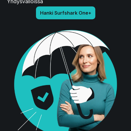
Yhdysvalloissa
Hanki Surfshark One+