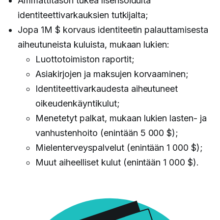
Ammattitason tukea lisensoidulta
identiteettivarkauksien tutkijalta;
Jopa 1M $ korvaus identiteetin palauttamisesta
aiheutuneista kuluista, mukaan lukien:
Luottotoimiston raportit;
Asiakirjojen ja maksujen korvaaminen;
Identiteettivarkaudesta aiheutuneet
oikeudenkäyntikulut;
Menetetyt palkat, mukaan lukien lasten- ja
vanhustenhoito (enintään 5 000 $);
Mielenterveyspalvelut (enintään 1 000 $);
Muut aiheelliset kulut (enintään 1 000 $).