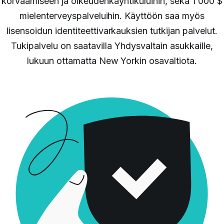
korvaamiseen ja oikeudenkäyntikuluihin, sekä 1 000 $
mielenterveyspalveluihin. Käyttöön saa myös
lisensoidun identiteettivarkauksien tutkijan palvelut.
Tukipalvelu on saatavilla Yhdysvaltain asukkaille,
lukuun ottamatta New Yorkin osavaltiota.