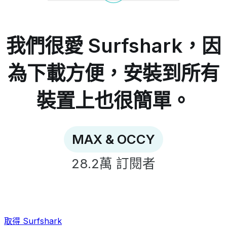
很
愛
Surfshark，
我們很愛 Surfshark，因
因
為
為下載方便，安裝到所有
下
載
裝置上也很簡單。
方
便，
安
裝
MAX & OCCY
到
所
28.2萬
訂閱者
有
裝
置
上
也
取得 Surfshark