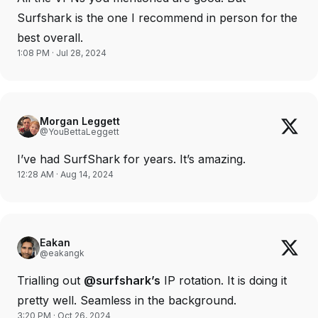
Surfshark is the one I recommend in person for the
best overall.
1:08 PM · Jul 28, 2024
Morgan Leggett
@YouBettaLeggett
I’ve had SurfShark for years. It’s amazing.
12:28 AM · Aug 14, 2024
Eakan
@eakangk
Trialling out
@surfshark’s
IP rotation. It is doing it
pretty well. Seamless in the background.
3:20 PM · Oct 26, 2024