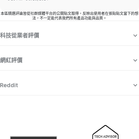
本區精選評論皆從社群媒體平台的公開貼文取得，反映出使用者在張貼貼文當下的想
法，不一定能代表我們所有產品功能與品質。
科技從業者評價
網紅評價
Reddit
“Surfshark 是一款精心製作且功能強大的
“
VPN，可與市面其他出色的付費供應商匹
敵，同時價格也相當吸引人。”