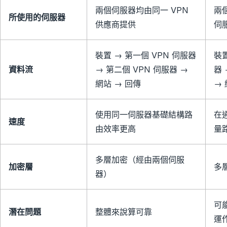
兩個伺服器均由同一 VPN
兩
所使用的伺服器
供應商提供
伺
裝置 → 第一個 VPN 伺服器
裝置
資料流
→ 第二個 VPN 伺服器 →
器 
網站 → 回傳
→ 
使用同一伺服器基礎結構路
在
速度
由效率更高
量
多層加密（經由兩個伺服
加密層
多
器）
可
潛在問題
整體來說算可靠
運