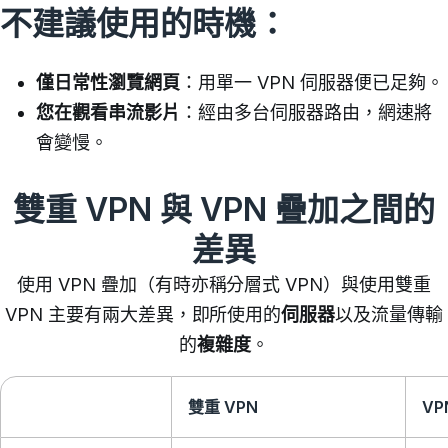
不建議使用的時機：
僅日常性瀏覽網頁
：用單一 VPN 伺服器便已足夠。
您在觀看串流影片
：經由多台伺服器路由，網速將
會變慢。
雙重 VPN 與 VPN 疊加之間的
差異
使用 VPN 疊加（有時亦稱分層式 VPN）與使用雙重
VPN 主要有兩大差異，
即
所使用的
伺服器
以及
流量傳輸
的
複雜度
。
雙重 VPN
VP