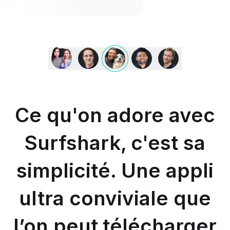
Ce
qu'on
adore
avec
Surfshark,
c'est
Ce qu'on adore avec
sa
simplicité.
Une
Surfshark, c'est sa
appli
ultra
simplicité. Une appli
conviviale
que
l’on
ultra conviviale que
peut
télécharger
sur
l’on peut télécharger
tous