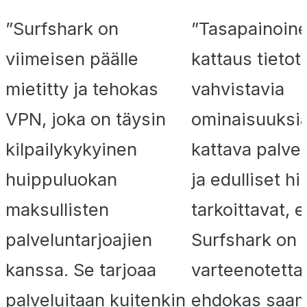
”Surfshark on
”Tasapainoin
viimeisen päälle
kattaus tietot
mietitty ja tehokas
vahvistavia
VPN, joka on täysin
ominaisuuksia,
kilpailykykyinen
kattava palve
huippuluokan
ja edulliset hi
maksullisten
tarkoittavat, e
palveluntarjoajien
Surfshark on
kanssa. Se tarjoaa
varteenotetta
palveluitaan kuitenkin
ehdokas saa