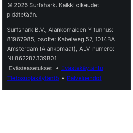
©
2026
Surfshark. Kaikki oikeudet
pidätetään.
Surfshark B.V., Alankomaiden Y-tunnus:
81967985, osoite: Kabelweg 57, 1014BA
Amsterdam (Alankomaat), ALV-numero:
NL862287339B01
•
Evästekäytäntö
Evästeasetukset
Tietosuojakäytäntö
•
Palveluehdot