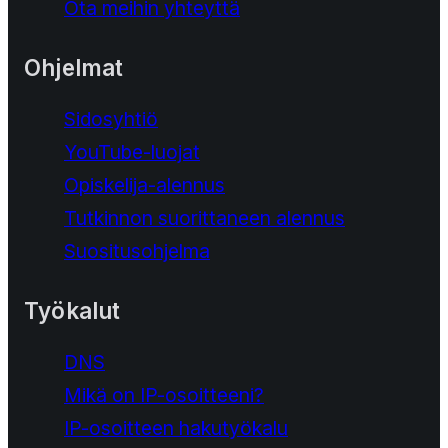
Ota meihin yhteyttä
Ohjelmat
Sidosyhtiö
YouTube-luojat
Opiskelija-alennus
Tutkinnon suorittaneen alennus
Suositusohjelma
Työkalut
DNS
Mikä on IP-osoitteeni?
IP-osoitteen hakutyökalu