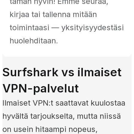
tämän hyvin! Emme seuraa,
kirjaa tai tallenna mitään
toimintaasi — yksityisyydestäsi
huolehditaan.
Surfshark vs ilmaiset
VPN-palvelut
Ilmaiset VPN:t saattavat kuulostaa
hyvältä tarjoukselta, mutta niissä
on usein hitaampi nopeus,